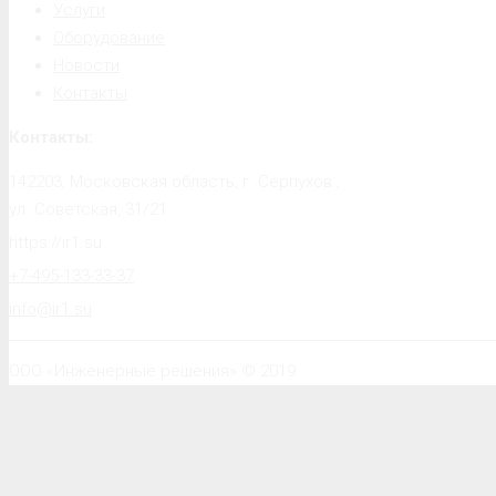
Услуги
Оборудование
Новости
Контакты
Контакты:
142203, Московская область, г. Серпухов.,
ул. Советская, 31/21
https://ir1.su
+7-495-133-33-37
info@ir1.su
ООО «Инженерные решения» © 2019