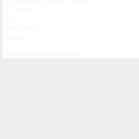
142203, Московская область, г. Серпухов.,
ул. Советская, 31/21
https://ir1.su
+7-495-133-33-37
info@ir1.su
ООО «Инженерные решения» © 2019