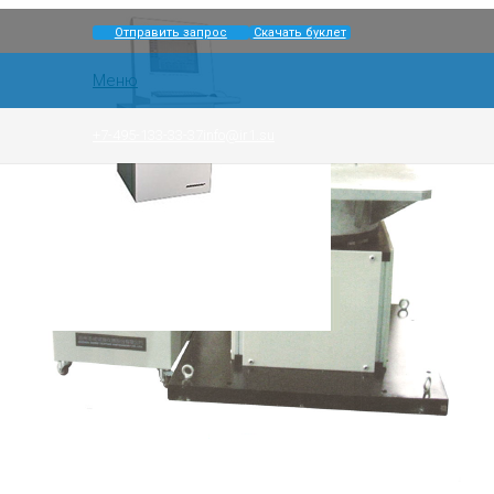
Отправить запрос
Скачать буклет
Меню
+7-495-133-33-37
info@ir1.su
Главная
Оборудование
Динамические испытания
Испытательные ударные стенды однократного и многок
Испытательные ударные стенд
многократного удара