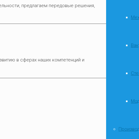
ельности, предлагаем передовые решения,
Мех
Вак
звитию в сферах наших компетенций и
Сте
Мод
Произво