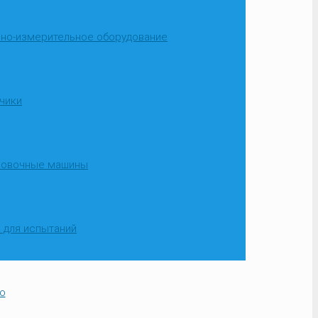
но-измерительное оборудование
чики
ровочные машины
 для испытаний
о