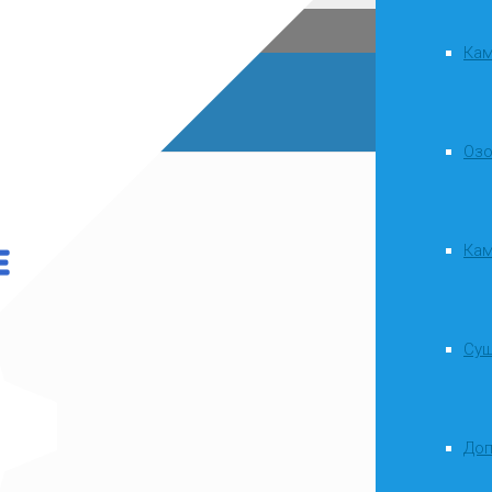
Кам
Оз
Ка
Су
Доп