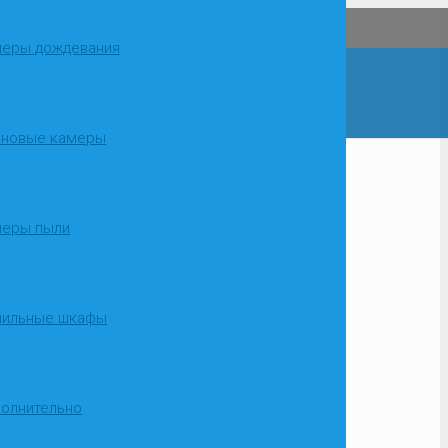
еры дождевания
оновые камеры
О компании
меры пыли
шильные шкафы
олнительно