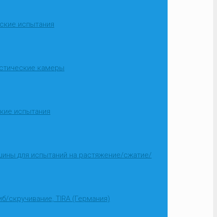
ские испытания
стические камеры
кие испытания
ины для испытаний на растяжение/сжатие/
иб/скручивание, TIRA (Германия)