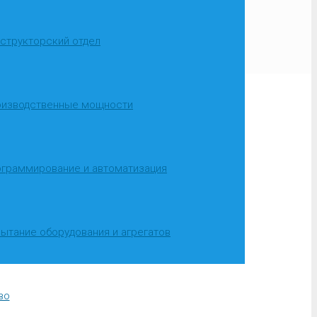
структорский отдел
изводственные мощности
граммирование и автоматизация
ытание оборудования и агрегатов
во