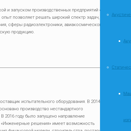
ой и запуском производственных предприятий от
Акустиче
ш опыт позволяет решать широкий спектр задач,
ния, сферы радиоэлектроники, авиакосмического
скую продукцию.
Аку
Статичес
Маш
поставщик испытательного оборудования. В 2014
 основано производство нестандартного
 В 2016 году было запущено направление
изг
я «Инженерные решения» имеет возможность
ния финансовой модели, строительства, поставки