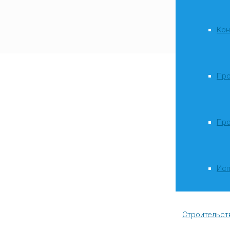
Кон
Про
Про
Исп
Строительст