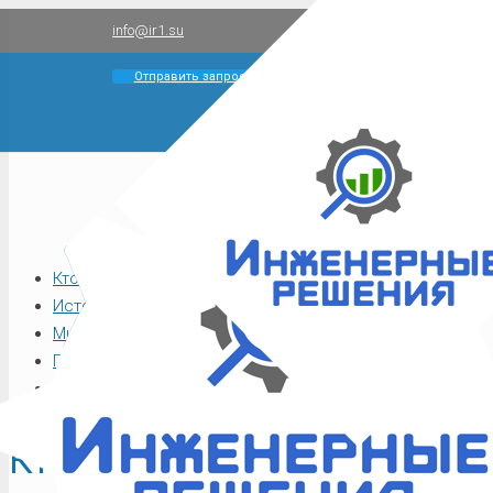
info@ir1.su
Отправить запрос
Скачать буклет
Кто мы
История
Миссия
Принципы работы
Команда
Кто мы