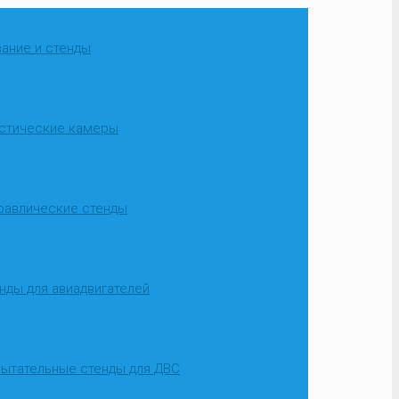
ание и стенды
стические камеры
равлические стенды
нды для авиадвигателей
ытательные стенды для ДВС