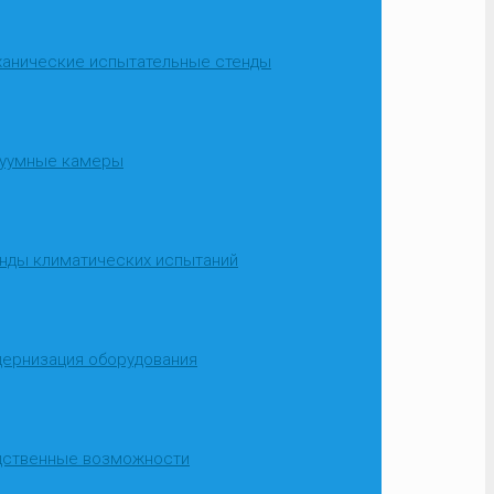
анические испытательные стенды
уумные камеры
нды климатических испытаний
ернизация оборудования
дственные возможности