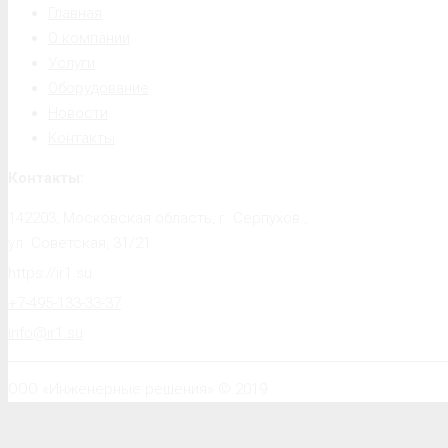
Главная
О компании
Услуги
Оборудование
Новости
Контакты
Контакты:
142203, Московская область, г. Серпухов.,
ул. Советская, 31/21
https://ir1.su
+7-495-133-33-37
info@ir1.su
ООО «Инженерные решения» © 2019