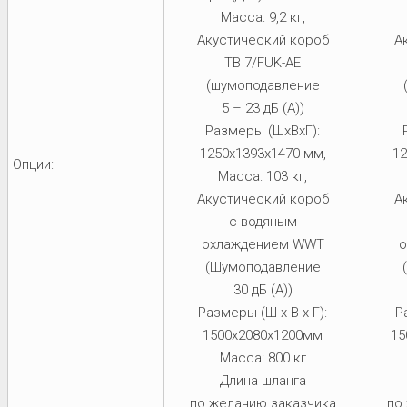
Масса: 9,2 кг,
Акустический короб
А
TB 7/FUK-AE
(шумоподавление
5 – 23 дБ (A))
Размеры (ШхВхГ):
1250x1393x1470 мм,
12
Опции:
Масса: 103 кг,
Акустический короб
А
с водяным
охлаждением WWT
о
(Шумоподавление
30 дБ (А))
Размеры (Ш х В х Г):
Р
1500х2080х1200мм
15
Масса: 800 кг
Длина шланга
по желанию заказчика
по