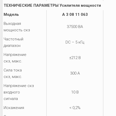
ТЕХНИЧЕСКИЕ ПАРАМЕТРЫ Усилителя мощности
Модель
A 3 08 11 063
Выходная
37500 ВA
мощность скз
Частотный
DC – 5 кГц
диапазон
Напряжение
±212 В
скз, макс.
Сила тока
300 A
скз, макс.
Напряжение скз
входного
10 В
сигнала
Искажения
< 0,2%