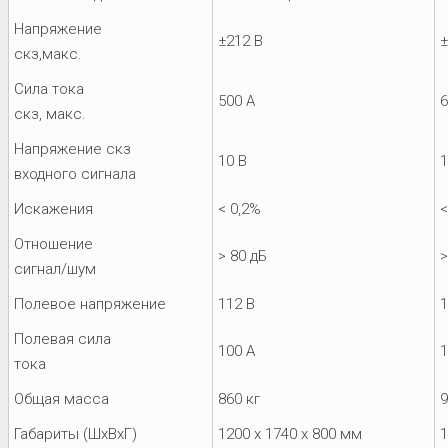
Напряжение
±212 В
±
скз,макс.
Сила тока
500 A
6
скз, макс.
Напряжение скз
10 В
1
входного сигнала
Искажения
< 0,2%
<
Отношение
> 80 дБ
>
сигнал/шум
Полевое напряжение
112 В
1
Полевая сила
100 A
1
тока
Общая масса
860 кг
9
Габариты (ШхВхГ)
1200 x 1740 x 800 мм
1