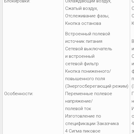
Блокировки:
Охлаждающий воздух,
Сжатый воздух,
С
Отслеживание фазы,
Кнопка останова
К
Встроенный полевой
источник питания
Сетевой выключатель
и
и встроенный
сетевой фильтр
и
Кнопка пониженного/
ф
повышенного поля
(Энергосберегающий режим)
Особенности:
Переменные полевое
напряжение/
полевой ток
И
Изготовление по
спецификации Заказчика
4
4 Сигма пиковое
з