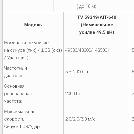
( до 10 м)
TV 59349/AIT-640
Модель
(Номинальное
усилие 49.5 кН)
Номинальное усилие
на синусе (пик) / ШСВ (скз)
49500/48000/148500 Н
5
/ Удар (пик):
Частотный
5 – 2000 Гц
5
диапазон:
Основная
резонансная
2000 Гц
>
частота:
Максимальная
скорость
2.0/2.0/3.0 м/с
2
Синус/ШСВ/Удар