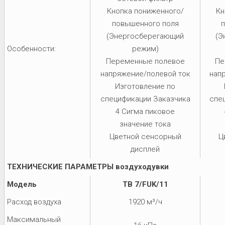
Кнопка пониженного/
Кн
повышенного поля
п
(Энергосберегающий
(Э
Особенности:
режим)
Переменные полевое
Пе
напряжение/полевой ток
нап
Изготовление по
спецификации Заказчика
спе
4 Сигма пиковое
значение тока
Цветной сенсорный
Ц
дисплей
ТЕХНИЧЕСКИЕ ПАРАМЕТРЫ воздуходувки
Модель
TB 7/FUK/11
Расход воздуха
1920 м³/ч
Максимальный