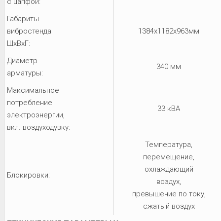
с цапфой:
Габариты
вибростенда
1384x1182x963мм
ШхВхГ:
Диаметр
340 мм
арматуры:
Максимальное
потребление
33 кВА
электроэнергии,
вкл. воздуходувку:
Температура,
перемещение,
охлаждающий
Блокировки:
воздух,
превышение по току,
сжатый воздух