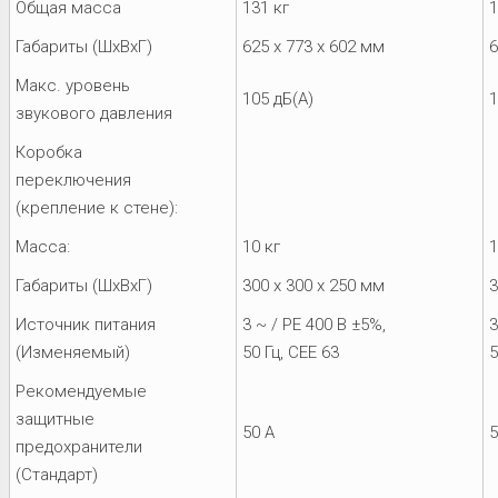
Общая масса
131 кг
1
Габариты (ШхВхГ)
625 x 773 x 602 мм
6
Макс. уровень
105 дБ(А)
1
звукового давления
Коробка
переключения
(крепление к стене):
Масса:
10 кг
1
Габариты (ШхВхГ)
300 x 300 x 250 мм
3
Источник питания
3 ~ / PE 400 В ±5%,
3
(Изменяемый)
50 Гц, CEE 63
5
Рекомендуемые
защитные
50 A
5
предохранители
(Стандарт)