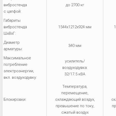
вибростенда
до 2700 кг
с цапфой:
Габариты
вибростенда
1544x1212x924 мм
1
ШхВхГ:
Диаметр
340 мм
арматуры:
Максимальное
усилитель/
потребление
воздуходувка:
электроэнергии,
32/17.5 кВА
вкл. воздуходувку:
Температура,
перемещение,
Блокировки:
охлаждающий воздух,
ох
превышение по току,
пр
сжатый воздух