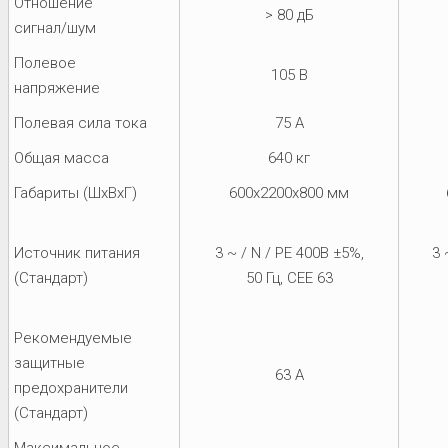
Отношение
> 80 дБ
сигнал/шум
Полевое
105 В
напряжение
Полевая сила тока
75 A
Общая масса
640 кг
Габариты (ШхВхГ)
600x2200x800 мм
Источник питания
3 ~ / N / PE 400В ±5%,
3 
(Стандарт)
50 Гц, CEE 63
Рекомендуемые
защитные
63 A
предохранители
(Стандарт)
Максимальное