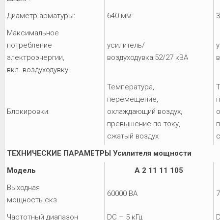
Диаметр арматуры:
640 мм
Максимальное
потребление
усилитель/
у
электроэнергии,
воздуходувка:52/27 кВА
в
вкл. воздуходувку:
Температура,
Т
перемещение,
Блокировки:
охлаждающий воздух,
превышение по току,
п
сжатый воздух
ТЕХНИЧЕСКИЕ ПАРАМЕТРЫ Усилителя мощности
Модель
A 2 11 11 105
Выходная
60000 ВA
7
мощность скз
Частотный диапазон
DC – 5 кГц
D