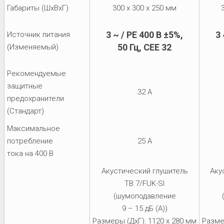
Габариты (ШхВхГ)
300 x 300 x 250 мм
3 ~ / PE 400 В ±5%,
3 
Источник питания
50 Гц, CEE 32
(Изменяемый)
Рекомендуемые
защитные
32 A
предохранители
(Стандарт)
Максимальное
потребление
25 A
тока на 400 В
Акустический глушитель
Аку
TB 7/FUK-SI
(шумоподавление
9 – 15 дБ (A))
Размеры (ДxГ): 1120 x 280 мм
Разме