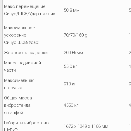
Макс.перемещение
50.8 мм
5
Синус/ШСВ/Удар пик-пик:
Максимальное
ускорение
70/70/160 g
1
Синус ШСВ/Удар:
Жесткость подвески
200 Н/мм
Масса подвижной
55.0 кг
4
части
Максимальная
910 кг
9
нагрузка
Общая масса
вибростенда
4550 кг
4
с цапфой:
Габариты вибростенда
1672 x 1349 x 1166 мм
1
ШхВхГ: