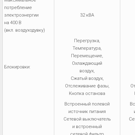
потребление
электроэнергии
32 кВА
на 400 В
(вкл. воздуходувку)
Перегрузка,
Температура,
Перемещение,
Охлаждающий
Блокировки:
воздух,
Сжатый воздух,
Отслеживание фазы,
О
Кнопка останова
Встроенный полевой
Вс
источник питания
Сетевой выключатель
Се
и встроенный
сетевой фильтр