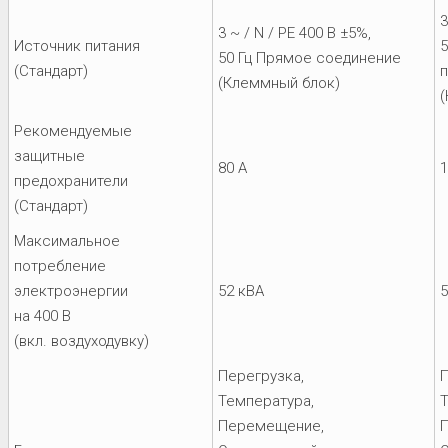
3
3 ~ / N / PE 400 В ±5%,
Источник питания
5
50 Гц Прямое соединение
(Стандарт)
(Клеммный блок)
Рекомендуемые
защитные
80 A
1
предохранители
(Стандарт)
Максимальное
потребление
электроэнергии
52 кВА
5
на 400 В
(вкл. воздуходувку)
Перегрузка,
П
Температура,
Т
Перемещение,