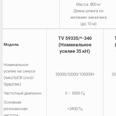
Масса: 800 кг
Длина шланга по
желанию заказчика
(до 10 м)
TV 59335/*-340
(Номинальное
Модель
усилие 35 кН)
Номинальное
усилие на синусе
35000/32000/105000Н
35
(пик)/ШСВ (скз)/
Удар(пик):
Частотный диапазон:
5 – 3000 Гц
Основная
резонансная
>2400 Гц
частота: