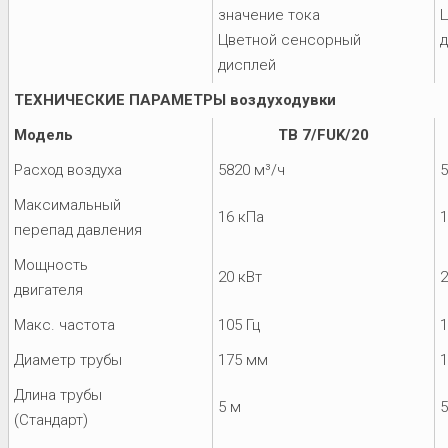
значение тока
Цветной сенсорный
дисплей
ТЕХНИЧЕСКИЕ ПАРАМЕТРЫ воздуходувки
Модель
TB 7/FUK/20
Расход воздуха
5820 м³/ч
5
Максимальный
16 кПа
1
перепад давления
Мощность
20 кВт
2
двигателя
Макс. частота
105 Гц
1
Диаметр трубы
175 мм
Длина трубы
5 м
5
(Стандарт)