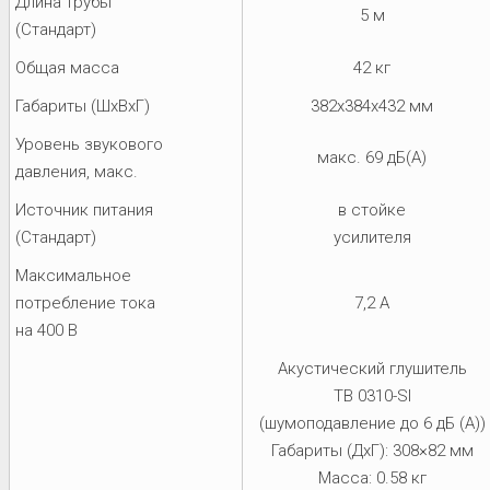
Длина трубы
5 м
(Стандарт)
Общая масса
42 кг
Габариты (ШхВхГ)
382x384x432 мм
Уровень звукового
макс. 69 дБ(А)
давления, макс.
Источник питания
в стойке
(Стандарт)
усилителя
Максимальное
потребление тока
7,2 A
на 400 В
Акустический глушитель
TB 0310-SI
(шумоподавление до 6 дБ (A))
Габариты (ДхГ): 308×82 мм
Масса: 0.58 кг