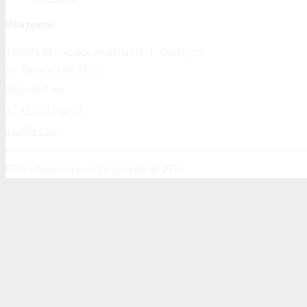
Контакты:
142203, Московская область, г. Серпухов.,
ул. Советская, 31/21
https://ir1.su
+7-495-133-33-37
info@ir1.su
ООО «Инженерные решения» © 2019