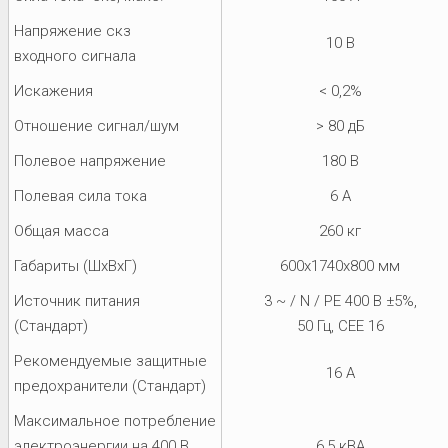
Напряжение скз
10 В
входного сигнала
Искажения
< 0,2%
Отношение сигнал/шум
> 80 дБ
Полевое напряжение
180 В
Полевая сила тока
6 A
Общая масса
260 кг
Габариты (ШхВхГ)
600x1740x800 мм
Источник питания
3 ~ / N / PE 400 В ±5%,
(Стандарт)
50 Гц, CEE 16
Рекомендуемые защитные
16 A
предохранители (Стандарт)
Максимальное потребление
электроэнергии на 400 В
6,5 кВА