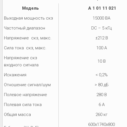
Модель
A 1 01 11 021
Выходная мощность скз
15000 ВА
Частотный диапазон
DC – 5 кГц
Напряжение скз, макс.
±212 В
Сила тока скз, макс.
100 A
Напряжение скз
10 В
входного сигнала
Искажения
< 0,2%
Отношение сигнал/шум
> 80 дБ
Полевое напряжение
280 В
Полевая сила тока
6 A
Общая масса
260 кг
600x1740x800